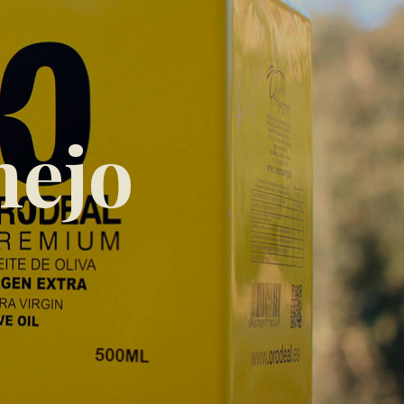
n
e
j
o