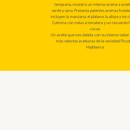
temprana, muestra un intenso aroma a acei
verde y sana. Presenta patentes aromas frutal
incluyen la manzana, el plátano, la alloza y los cí
Culmina con notas a tomatera y un recuerdo fi
cacao.
Un aceite que nos deleita con su intenso sabor 
más selectas aceitunas de la variedad Picud
Hojiblanca.