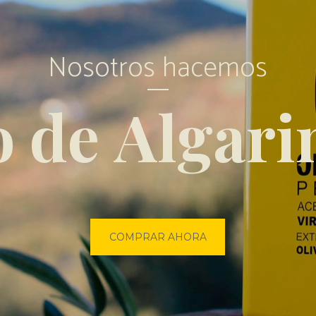
N
o
s
o
t
r
o
s
h
a
c
e
m
o
s
o
d
e
A
l
g
a
r
i
COMPRAR AHORA