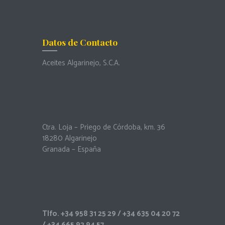
Datos de Contacto
Aceites Algarinejo, S.C.A.
Ctra. Loja – Priego de Córdoba, km. 36
18280 Algarinejo
Granada – España
Tlfo.
+34 958 31 25 29
/
+34 635 04 20 72
/
+34 665 92 94 57