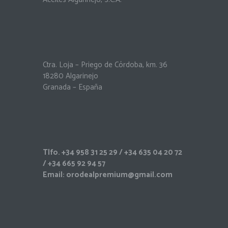
Ctra. Loja – Priego de Córdoba, km. 36
18280 Algarinejo
Granada – España
Tlfo.
+34 958 31 25 29
/
+34 635 04 20 72
/
+34 665 92 94 57
Email:
orodealpremium@gmail.com