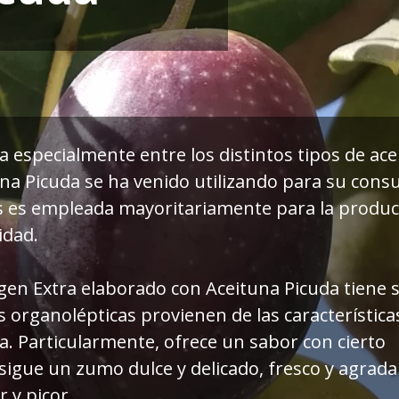
 especialmente entre los distintos tipos de ace
una Picuda se ha venido utilizando para su cons
s es empleada mayoritariamente para la produc
idad.
irgen Extra elaborado con Aceituna Picuda tiene 
 organolépticas provienen de las característica
va. Particularmente, ofrece un sabor con cierto
sigue un zumo dulce y delicado, fresco y agrada
 y picor.