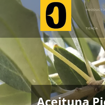
PRODUCTO
TIENDA
A
c
e
i
t
u
n
a
P
i