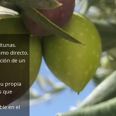
itunas.
umo directo.
ción de un
su propia
s que
ble en el