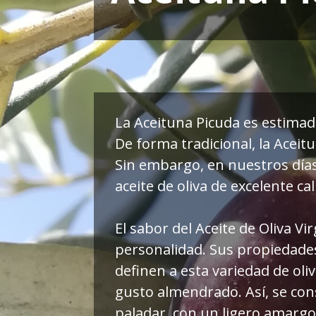
La Aceituna Picuda es estimada
De forma tradicional, la Aceit
Sin embargo, en nuestros día
aceite de oliva de excelente cal
El sabor del Aceite de Oliva V
personalidad. Sus propiedades
definen a esta variedad de oli
gusto almendrado. Así, se con
paladar, con un ligero amargor