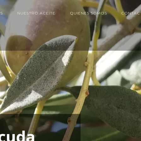
S
NUESTRO ACEITE
QUIENES SOMOS
CONTAC
c
u
d
a