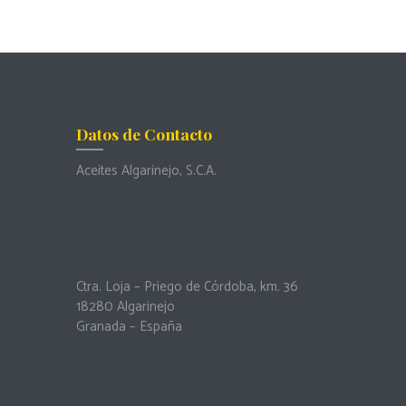
Datos de Contacto
Aceites Algarinejo, S.C.A.
Ctra. Loja – Priego de Córdoba, km. 36
18280 Algarinejo
Granada – España